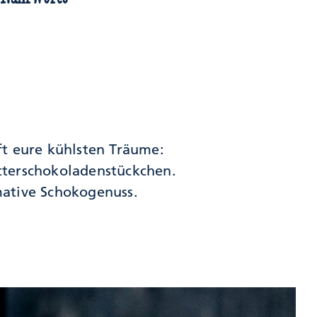
ft eure kühlsten Träume:
tterschokoladenstückchen.
mative Schokogenuss.