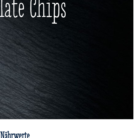
late Chips
Nährwerte